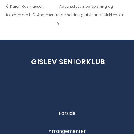
Karen Rasmussen
Adventsfest med spisning og
fortæller om H.C. Andersen
underholdning af Jeanett Ulrikkeholm
GISLEV SENIORKLUB
Forside
Arrangementer