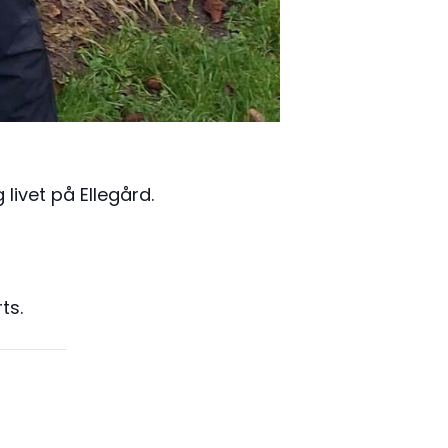
ivet på Ellegård.
ts.