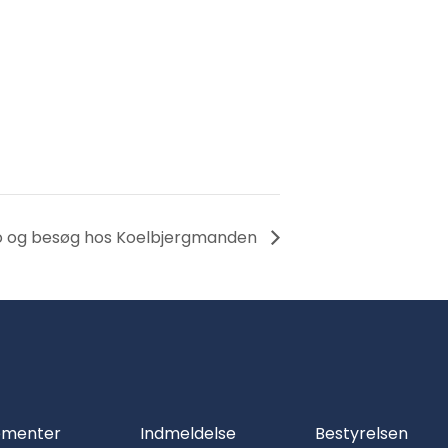
 Zoo og besøg hos Koelbjergmanden
ementer
Indmeldelse
Bestyrelsen