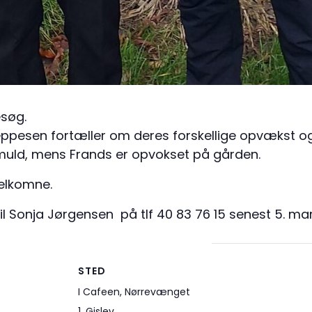
søg.
esen fortæller om deres forskellige opvækst og l
uld, mens Frands er opvokset på gården.
velkomne.
til Sonja Jørgensen på tlf 40 83 76 15 senest 5. mar
STED
I Cafeen, Nørrevænget
1, Gislev