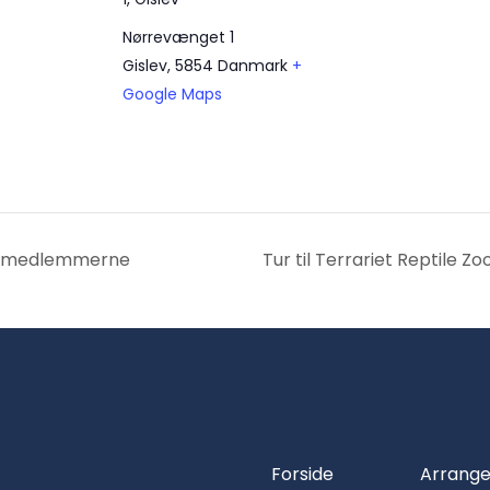
Nørrevænget 1
Gislev
,
5854
Danmark
+
Google Maps
or medlemmerne
Tur til Terrariet Reptile
Forside
Arrang