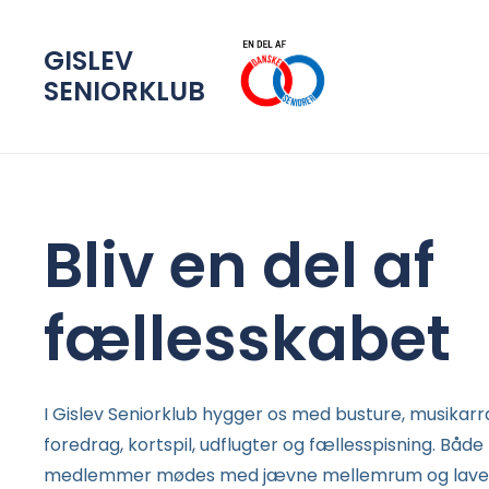
GISLEV
SENIORKLUB
Bliv en del af
fællesskabet
I Gislev Seniorklub hygger os med busture, musika
foredrag, kortspil, udflugter og fællesspisning. Båd
medlemmer mødes med jævne mellemrum og laver 