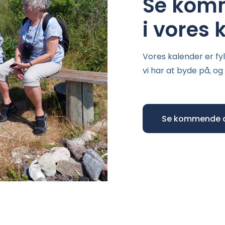
Se komm
i vores 
Vores kalender er 
vi har at byde på, og
Se kommende 