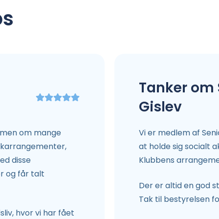
os
Tanker om 
Gislev
rammen om mange
Vi er medlem af Senio
usikarrangementer,
at holde sig socialt a
ed disse
Klubbens arrangemen
og får talt
Der er altid en god 
Tak til bestyrelsen f
liv, hvor vi har fået