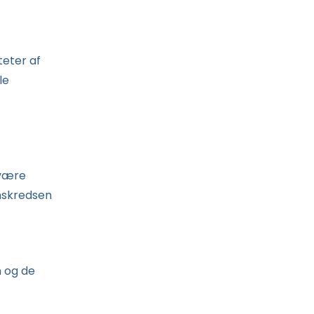
teter af
le
 være
emskredsen
n og de