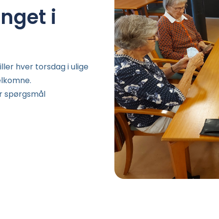
nget i
ller hver torsdag i ulige
elkomne.
 er spørgsmål